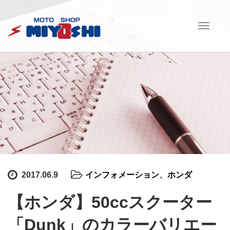
T
o
g
g
l
e
n
a
v
i
g
a
t
i
2017.06.9
インフォメーション
、
ホンダ
o
n
【ホンダ】50ccスクーター
「Dunk」のカラーバリエー