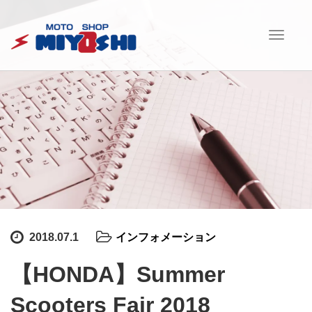
T
o
g
g
l
e
n
a
v
i
g
a
t
i
2018.07.1
インフォメーション
o
n
【HONDA】Summer
Scooters Fair 2018