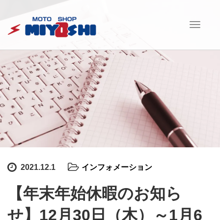
T
o
g
g
l
e
n
a
v
i
g
a
t
i
2021.12.1
インフォメーション
o
n
【年末年始休暇のお知ら
せ】12月30日（木）～1月6